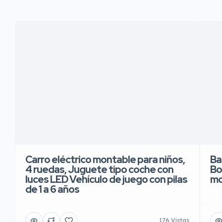
Carro eléctrico montable para niños,
Ba
4 ruedas, Juguete tipo coche con
Bo
luces LED Vehículo de juego con pilas
mo
de 1 a 6 años
176 Vistas