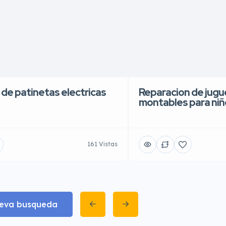
 de patinetas electricas
Reparacion de jugue
montables para niñ
161 Vistas
eva busqueda