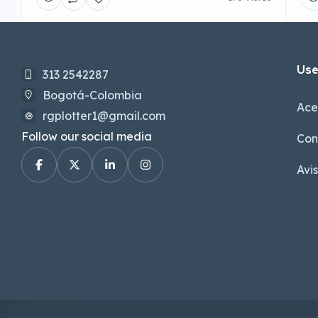
Use
313 2542287
Bogotá-Colombia
Ace
rgplotter1@gmail.com
Follow our social media
Con
Avi