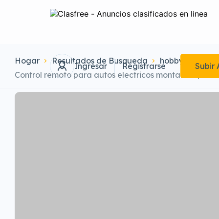
Hogar
Resultados de Busqueda
hobby-sport-ki
Ingresar
Registrarse
Subir 
Control remoto para autos electricos montables para n