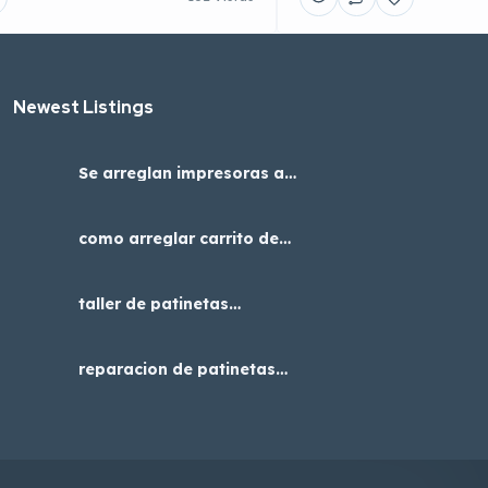
Newest Listings​
Se arreglan impresoras a4
adaptadas con cabezal
epson para dtf uv
como arreglar carrito de
niños, servicio tecnico en
Bogotá
taller de patinetas
eléctricas cerca de mi
reparacion de patinetas
electricas en bogota