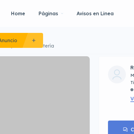
Home
Páginas
Avisos en Linea
ds
Anuncio
iños, carros de batería
R
M
V
C