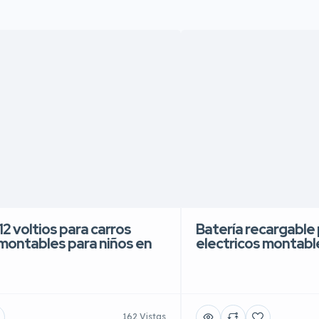
12 voltios para carros
Batería recargable 
 montables para niños en
electricos montabl
162 Vistas