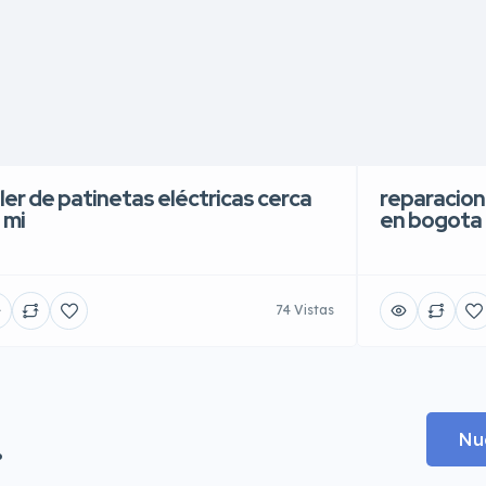
ller de patinetas eléctricas cerca
reparacion
 mi
en bogota
74 Vistas
.
Nu