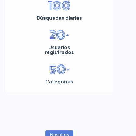
100
Búsquedas diarias
20
+
Usuarios
registrados
50
+
Categorías
Nosotros