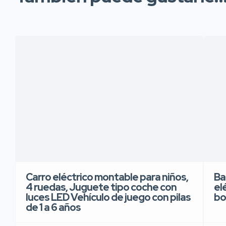
Carro eléctrico montable para niños,
Ba
4 ruedas, Juguete tipo coche con
el
luces LED Vehículo de juego con pilas
bo
de 1 a 6 años