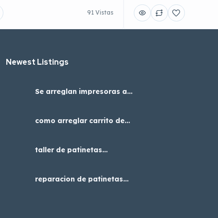
91 Vistas
Newest Listings​
Se arreglan impresoras a4
adaptadas con cabezal
epson para dtf uv
como arreglar carrito de
niños, servicio tecnico en
Bogotá
taller de patinetas
eléctricas cerca de mi
reparacion de patinetas
electricas en bogota