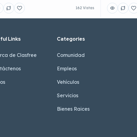
162 Vistas
ful Links
Categories
rca de Clasfree
Comunidad
táctenos
Empleos
sos
Vehículos
Servicios
Bienes Raices