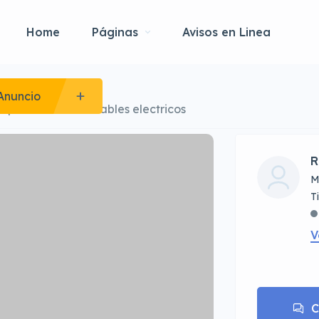
Home
Páginas
Avisos en Linea
ds
Anuncio
v para autos montables electricos
R
M
V
C