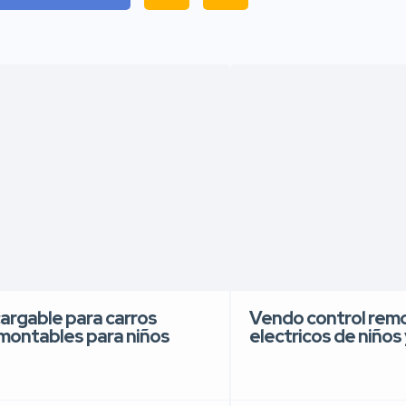
cargable para carros
Vendo control remo
 montables para niños
electricos de niños 