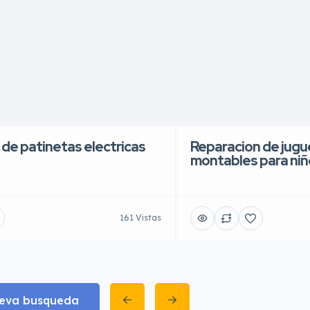
 de patinetas electricas
Reparacion de jugue
montables para niñ
161 Vistas
eva busqueda