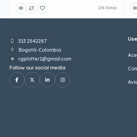
176 Vistas
Use
313 2542287
Bogotá-Colombia
Ace
rgplotter1@gmail.com
Follow our social media
Con
Avi