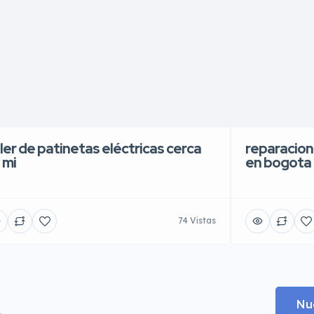
ller de patinetas eléctricas cerca
reparacion
 mi
en bogota
74 Vistas
.
Nu