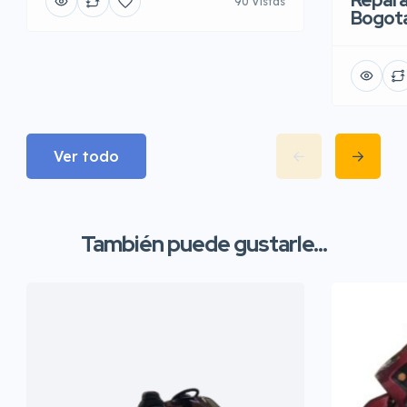
Repara
90 Vistas
Bogot
Ver todo
También puede gustarle...