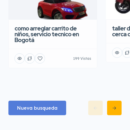
taller 
como arreglar carrito de
cerca 
niños, servicio tecnico en
Bogotá
199 Vistas
Nueva busqueda