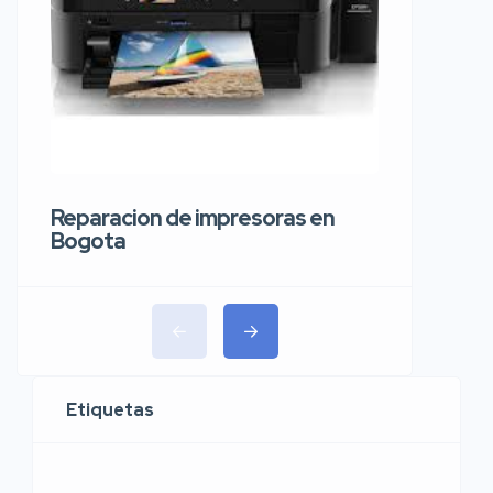
Reparaci
carros 
Reparacion de impresoras en
Bogota
Etiquetas