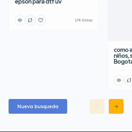
epson para dtf uv
174 Vistas
como a
niños, 
Bogot
Nueva busqueda