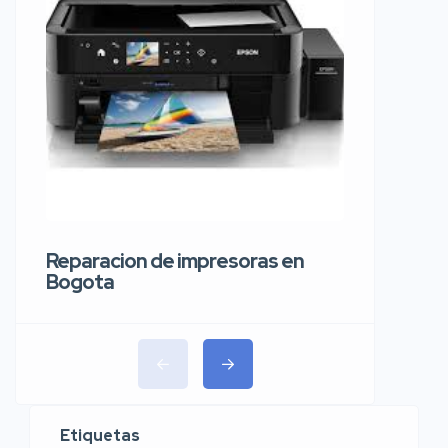
Reparaci
carros 
Reparacion de impresoras en
Bogota
Etiquetas