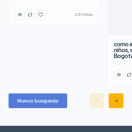
172 Vistas
como a
niños, 
Bogot
Nueva busqueda