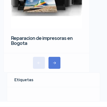
Reparaci
carros 
Reparacion de impresoras en
Bogota
Etiquetas