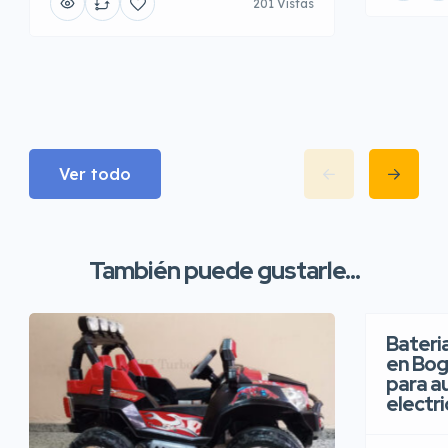
201 Vistas
Ver todo
También puede gustarle...
Bateria
en Bog
para a
electr