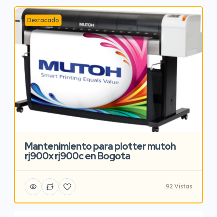
Destacado
Mantenimiento para plotter mutoh
rj900x rj900c en Bogota
92 Vistas