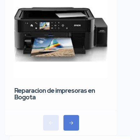
Reparaci
carros 
Reparacion de impresoras en
Bogota