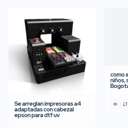
como a
niños, 
Bogot
Se arreglan impresoras a4
adaptadas con cabezal
epson para dtf uv