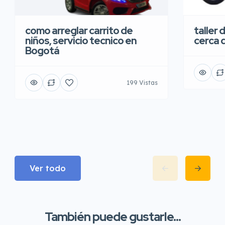
taller 
como arreglar carrito de
cerca 
niños, servicio tecnico en
Bogotá
199 Vistas
Ver todo
También puede gustarle...