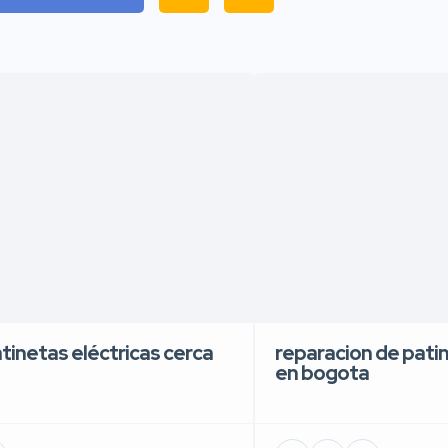
atinetas eléctricas cerca
reparacion de patin
en bogota