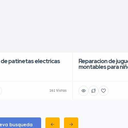
 de patinetas electricas
Reparacion de jugue
montables para niñ
161 Vistas
eva busqueda