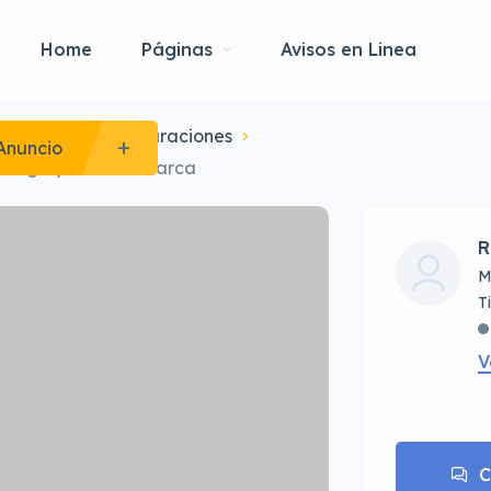
Home
Páginas
Avisos en Linea
ntenimientos-Reparaciones
Anuncio
gasuga y Cundinamarca
R
M
V
C