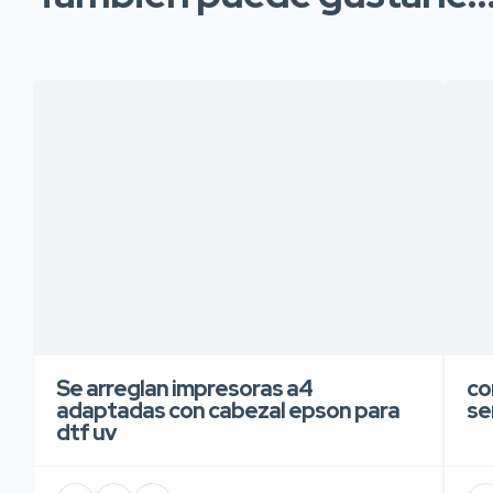
Se arreglan impresoras a4
co
adaptadas con cabezal epson para
se
dtf uv