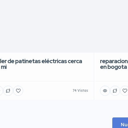
ller de patinetas eléctricas cerca
reparacion
 mi
en bogota
74 Vistas
.
Nu