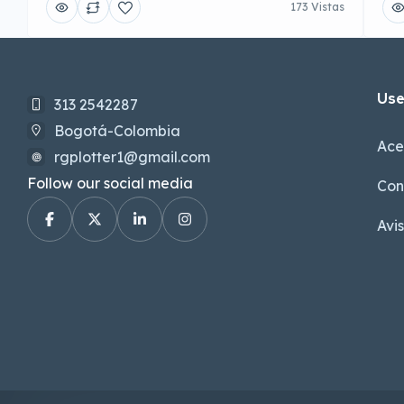
173 Vistas
Use
313 2542287
Bogotá-Colombia
Ace
rgplotter1@gmail.com
Follow our social media
Con
Avi