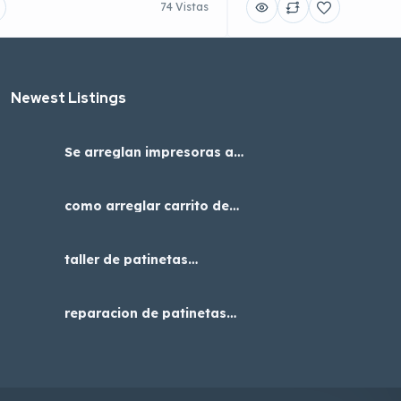
74 Vistas
Newest Listings​
Se arreglan impresoras a4
adaptadas con cabezal
epson para dtf uv
como arreglar carrito de
niños, servicio tecnico en
Bogotá
taller de patinetas
eléctricas cerca de mi
reparacion de patinetas
electricas en bogota