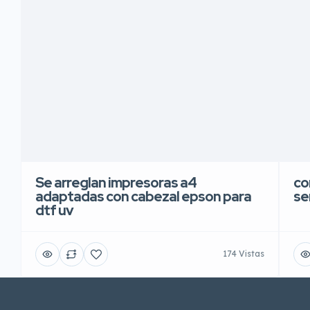
Se arreglan impresoras a4
co
adaptadas con cabezal epson para
se
dtf uv
174 Vistas