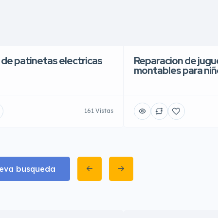
 de patinetas electricas
Reparacion de jugue
montables para niñ
161 Vistas
eva busqueda