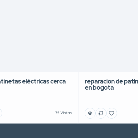
atinetas eléctricas cerca
reparacion de patin
en bogota
75 Vistas