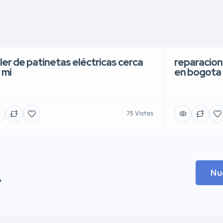
ller de patinetas eléctricas cerca
reparacion
 mi
en bogota
75 Vistas
.
Nu