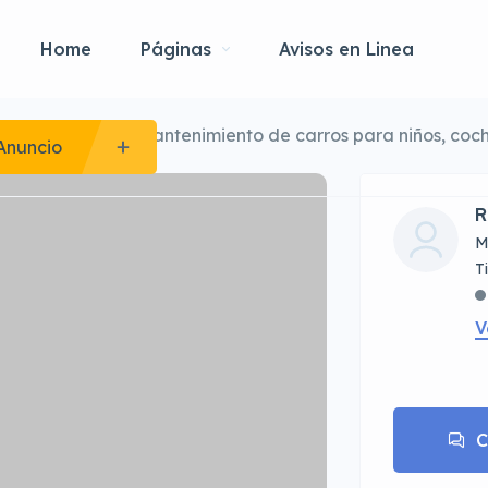
Home
Páginas
Avisos en Linea
eglo reparacion mantenimiento de carros para niños, coc
Anuncio
R
M
V
C