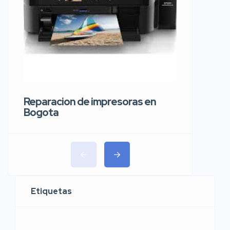
Reparaci
carros 
Reparacion de impresoras en
Bogota
Etiquetas