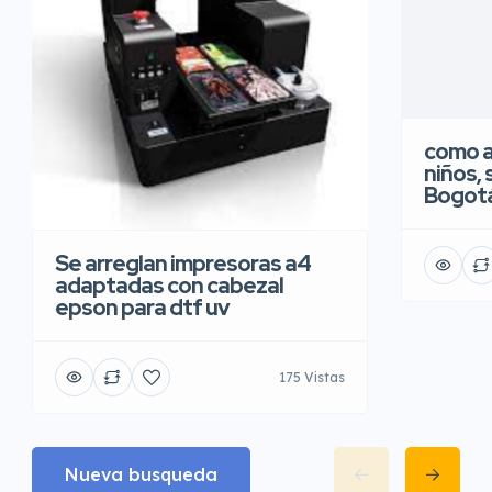
como a
niños, 
Bogot
Se arreglan impresoras a4
adaptadas con cabezal
epson para dtf uv
175 Vistas
Nueva busqueda