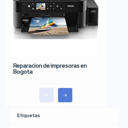
Reparaci
carros 
Reparacion de impresoras en
Bogota
Etiquetas