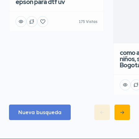
epson para dtf uv
175 Vistas
como a
niños, 
Bogot
Nueva busqueda