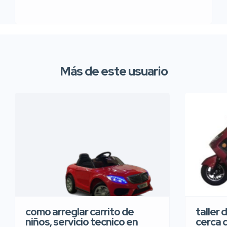
Más de este usuario
taller 
como arreglar carrito de
cerca 
niños, servicio tecnico en