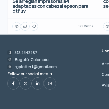
Se arreglan impresoras a4
co
adaptadas con cabezal epson para
se
dtf uv
175 Vistas
Use
313 2542287
Bogotá-Colombia
Ace
rgplotter1@gmail.com
Follow our social media
Con
Avi