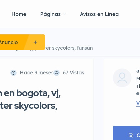
Home
Páginas
Avisos en Linea
Anuncio
lotter galaxy, plotter skycolors, funsun
a
Hace 9 meses
67 Vistas
M
 en bogota, vj,
tter skycolors,
V
C