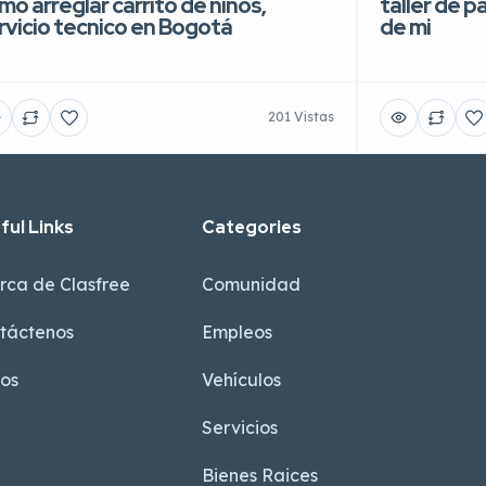
mo arreglar carrito de niños,
taller de p
rvicio tecnico en Bogotá
de mi
201 Vistas
ful Links
Categories
rca de Clasfree
Comunidad
táctenos
Empleos
sos
Vehículos
Servicios
Bienes Raices