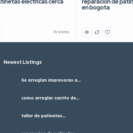
atinetas eléctricas cerca
reparacion de patin
en bogota
76 Vistas
Newest Listings​
Se arreglan impresoras a4
adaptadas con cabezal
epson para dtf uv
como arreglar carrito de
niños, servicio tecnico en
Bogotá
taller de patinetas
eléctricas cerca de mi