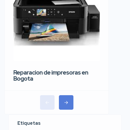
Reparaci
carros 
Reparacion de impresoras en
Bogota
Etiquetas