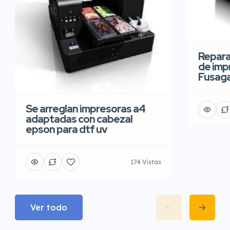
Repara
de imp
Fusaga
Se arreglan impresoras a4
adaptadas con cabezal
epson para dtf uv
174 Vistas
Ver todo