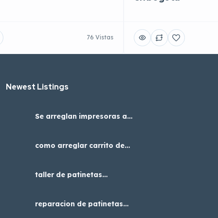
76 Vistas
Newest Listings​
Se arreglan impresoras a4
adaptadas con cabezal
epson para dtf uv
como arreglar carrito de
niños, servicio tecnico en
Bogotá
taller de patinetas
eléctricas cerca de mi
reparacion de patinetas
electricas en bogota