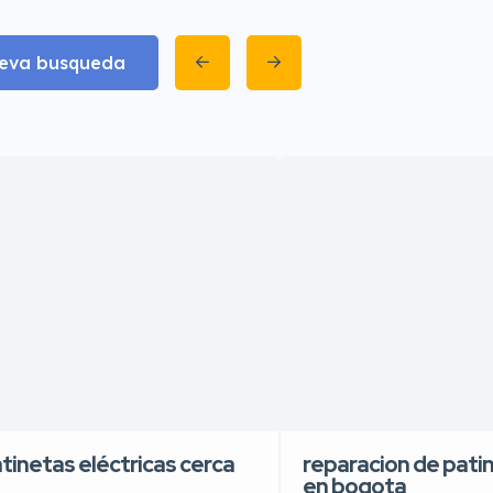
eva busqueda
atinetas eléctricas cerca
reparacion de patin
en bogota