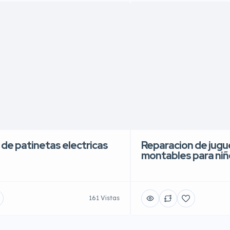
 de patinetas electricas
Reparacion de jugue
montables para niñ
161 Vistas