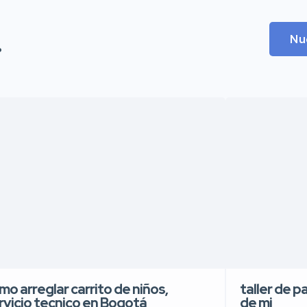
.
Nu
mo arreglar carrito de niños,
taller de p
rvicio tecnico en Bogotá
de mi