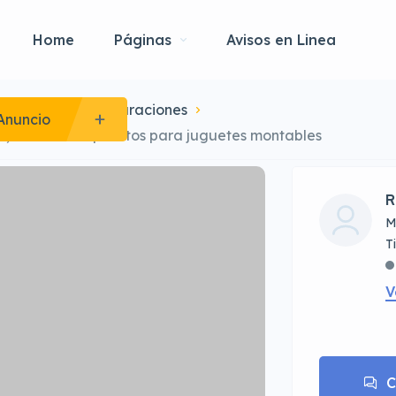
Home
Páginas
Avisos en Linea
ntenimientos-Reparaciones
Anuncio
ta, venta de repuestos para juguetes montables
R
M
V
C