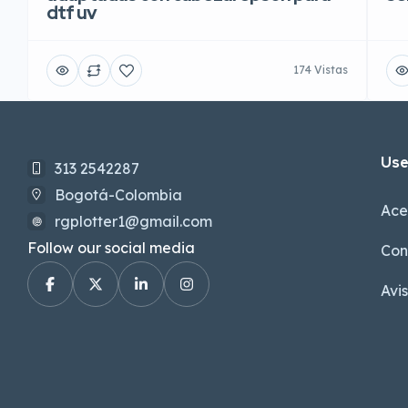
dtf uv
174 Vistas
Use
313 2542287
Bogotá-Colombia
Ace
rgplotter1@gmail.com
Follow our social media
Con
Avi