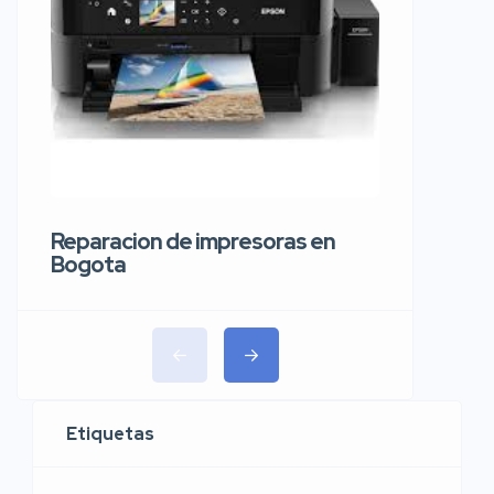
Reparaci
carros 
Reparacion de impresoras en
Bogota
Etiquetas