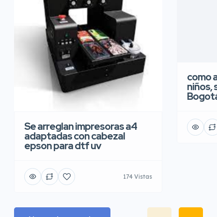
como a
niños, 
Bogot
Se arreglan impresoras a4
adaptadas con cabezal
epson para dtf uv
174 Vistas