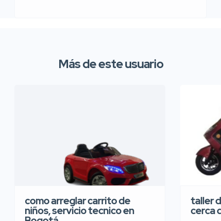
Más de este usuario
taller 
como arreglar carrito de
cerca 
niños, servicio tecnico en
Bogotá