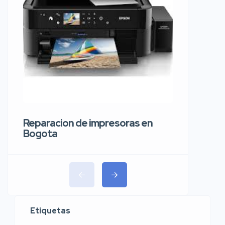
Reparaci
carros 
Reparacion de impresoras en
Bogota
Etiquetas