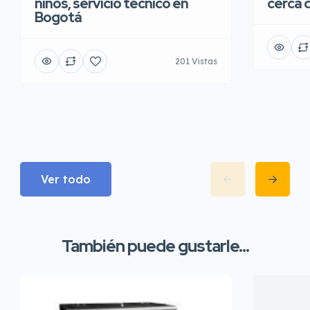
cerca 
niños, servicio tecnico en
Bogotá
201 Vistas
Ver todo
También puede gustarle...