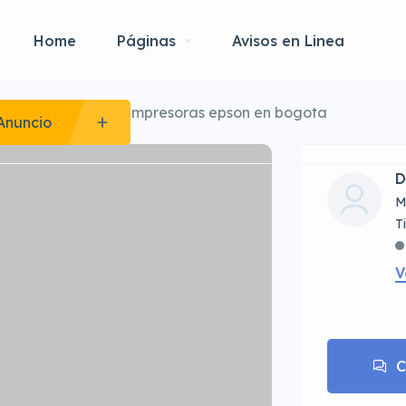
Home
Páginas
Avisos en Linea
vicio tecnico para impresoras epson en bogota
Anuncio
D
M
V
C