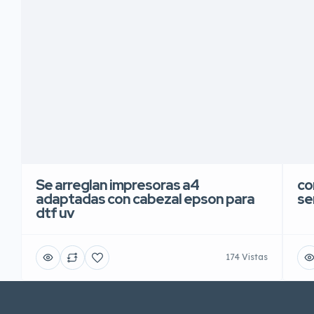
Se arreglan impresoras a4
co
adaptadas con cabezal epson para
se
dtf uv
174 Vistas