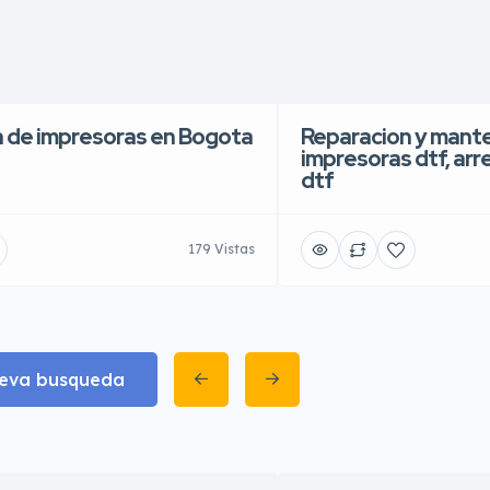
 de impresoras en Bogota
Reparacion y mant
impresoras dtf, arr
dtf
179 Vistas
eva busqueda