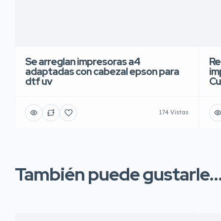
Se arreglan impresoras a4
Re
adaptadas con cabezal epson para
im
dtf uv
Cu
174 Vistas
También puede gustarle..