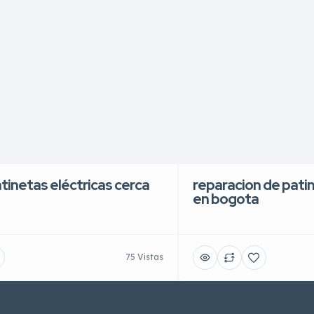
atinetas eléctricas cerca
reparacion de patin
en bogota
75 Vistas