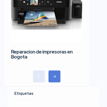
Reparaci
carros 
Reparacion de impresoras en
Bogota
Etiquetas