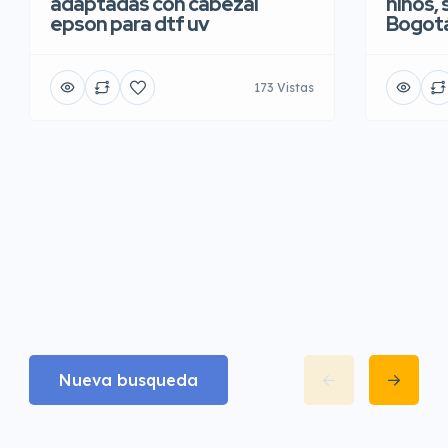
adaptadas con cabezal
niños, 
epson para dtf uv
Bogot
173 Vistas
Nueva busqueda