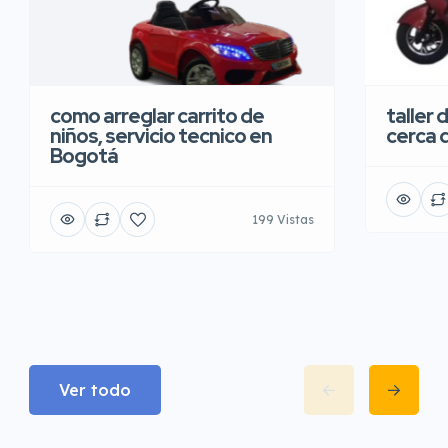
taller 
como arreglar carrito de
cerca 
niños, servicio tecnico en
Bogotá
199 Vistas
Ver todo