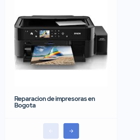
Reparaci
carros 
Reparacion de impresoras en
Bogota