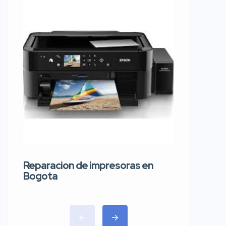
Reparaci
carros 
Reparacion de impresoras en
Bogota