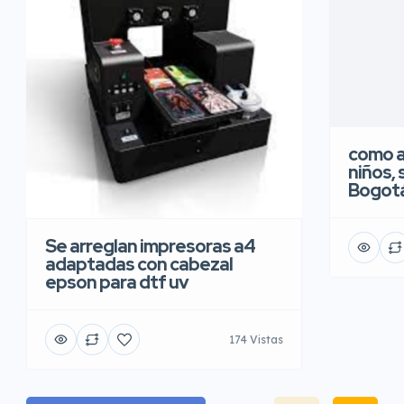
como a
niños, 
Bogot
Se arreglan impresoras a4
adaptadas con cabezal
epson para dtf uv
174 Vistas