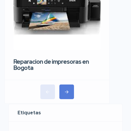
Reparaci
carros 
Reparacion de impresoras en
Bogota
Etiquetas