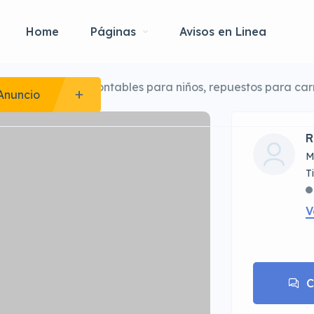
Home
Páginas
Avisos en Linea
eglo de carritos montables para niños, repuestos para carr
Anuncio
R
M
V
C