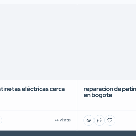
atinetas eléctricas cerca
reparacion de patin
en bogota
74 Vistas