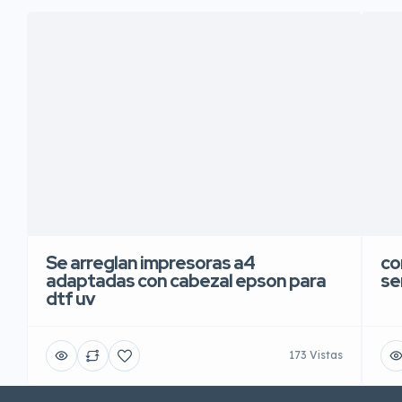
Se arreglan impresoras a4
co
adaptadas con cabezal epson para
se
dtf uv
173 Vistas