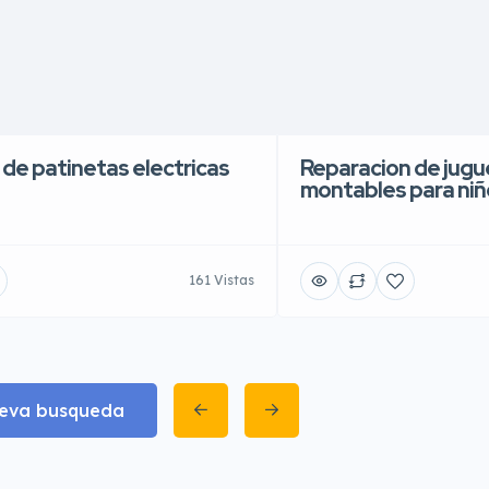
 de patinetas electricas
Reparacion de jugue
montables para niñ
161 Vistas
eva busqueda