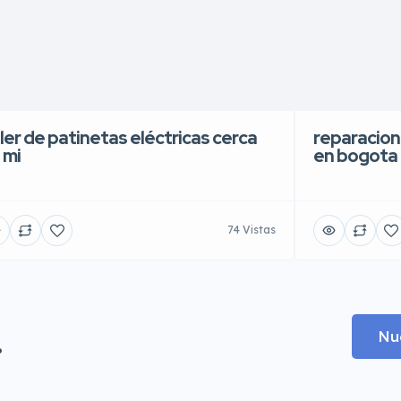
ller de patinetas eléctricas cerca
reparacion
 mi
en bogota
74 Vistas
.
Nu