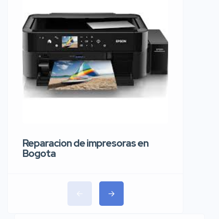
Reparaci
carros 
Reparacion de impresoras en
Bogota