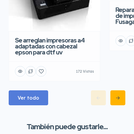
Repara
de imp
Fusaga
Se arreglan impresoras a4
adaptadas con cabezal
epson para dtf uv
172 Vistas
Ver todo
También puede gustarle...