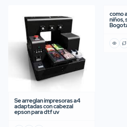
como a
niños, 
Bogot
Se arreglan impresoras a4
adaptadas con cabezal
epson para dtf uv